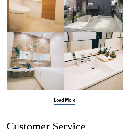
Load More
C
u
s
t
o
m
e
r
S
e
r
v
i
c
e