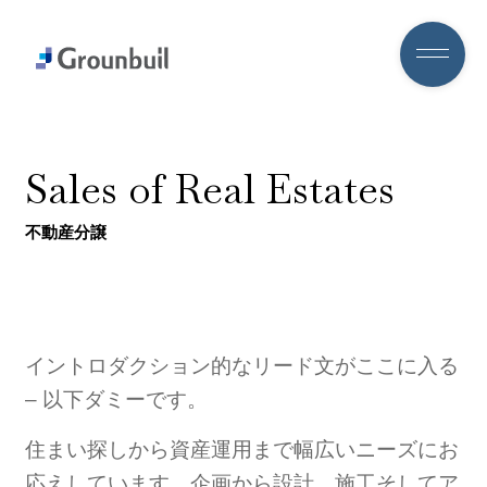
S
a
l
e
s
o
f
R
e
a
l
E
s
t
a
t
e
s
不動産分譲
イントロダクション的なリード文がここに入る
– 以下ダミーです。
住まい探しから資産運用まで幅広いニーズにお
応えしています。企画から設計、施工そしてア